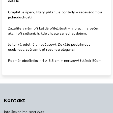
detailu.
Graphit je šperk, který přitahuje pohledy – sebevědomou
jednoduchostí.
Zazáříte v něm při každé příležitosti – v práci, na večerní
akci i při setkáních, kde chcete zanechat dojem.
Je lehký, odolný a nadčasový. Dokáže podtrhnout
osobnost, zvýraznit přirozenou eleganci
Rozměr obdélníku - 4 × 5,5 cm + nerezový řetízek 50cm
Z
á
p
Kontakt
a
info
@
exanimo-sperky.cz