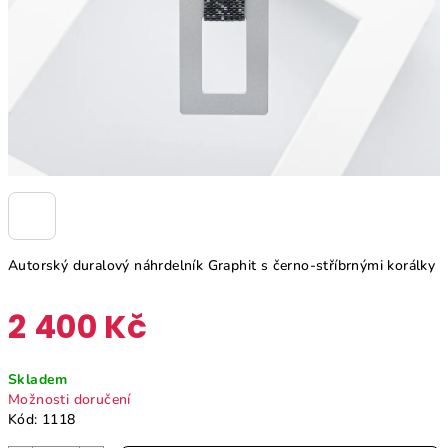
Autorský duralový náhrdelník Graphit s černo-stříbrnými korálky
2 400 Kč
Měrná
Skladem
cena:
Možnosti doručení
Kód:
1118