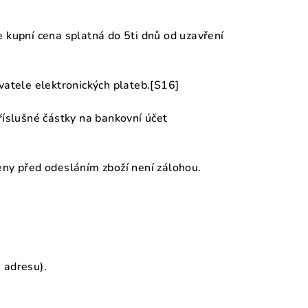
je kupní cena splatná do 5ti dnů od uzavření
ovatele elektronických plateb.[S16]
říslušné částky na bankovní účet
eny před odesláním zboží není zálohou.
 adresu).