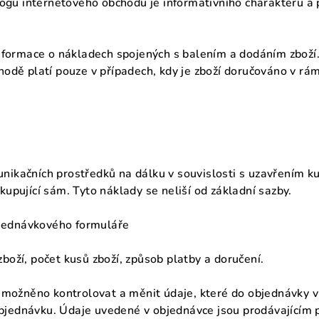
ogu internetového obchodu je informativního charakteru a p
nformace o nákladech spojených s balením a dodáním zboží
dě platí pouze v případech, kdy je zboží doručováno v rám
munikačních prostředků na dálku v souvislosti s uzavřením 
 kupující sám. Tyto náklady se neliší od základní sazby.
bjednávkového formuláře
zboží, počet kusů zboží, způsob platby a doručení.
možněno kontrolovat a měnit údaje, které do objednávky vl
 objednávku. Údaje uvedené v objednávce jsou prodávajícím