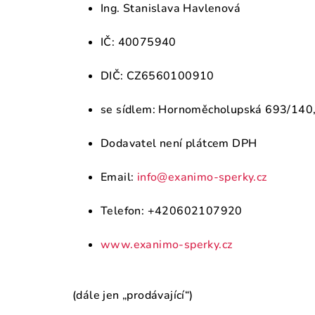
Ing. Stanislava Havlenová
IČ: 40075940
DIČ: CZ6560100910
se sídlem: Hornoměcholupská 693/140,
Dodavatel není plátcem DPH
Email:
info@exanimo-sperky.cz
Telefon: +420602107920
www.exanimo-sperky.cz
(dále jen „prodávající“)