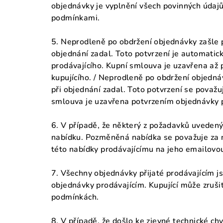
objednávky je vyplnění všech povinných údajů
podmínkami.
5. Neprodleně po obdržení objednávky zašle p
objednání zadal. Toto potvrzení je automatic
prodávajícího. Kupní smlouva je uzavřena až 
kupujícího. / Neprodleně po obdržení objedná
při objednání zadal. Toto potvrzení se považu
smlouva je uzavřena potvrzením objednávky p
6. V případě, že některý z požadavků uveden
nabídku. Pozměněná nabídka se považuje za n
této nabídky prodávajícímu na jeho emailov
7. Všechny objednávky přijaté prodávajícím j
objednávky prodávajícím. Kupující může zruši
podmínkách.
8. V případě, že došlo ke zjevné technické c