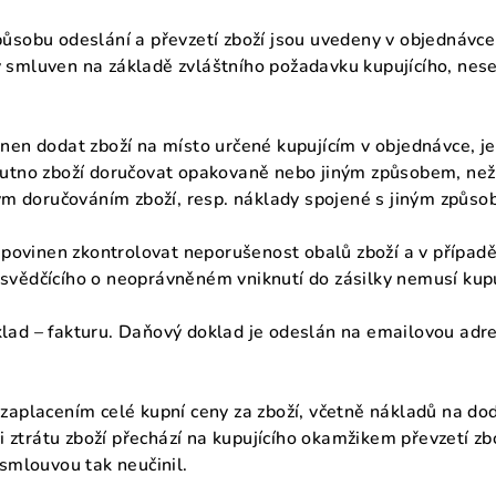
působu odeslání a převzetí zboží jsou uvedeny v objednávce
y smluven na základě zvláštního požadavku kupujícího, nese
inen dodat zboží na místo určené kupujícím v objednávce, je 
 nutno zboží doručovat opakovaně nebo jiným způsobem, než 
m doručováním zboží, resp. náklady spojené s jiným způso
cí povinen zkontrolovat neporušenost obalů zboží a v přípa
svědčícího o neoprávněném vniknutí do zásilky nemusí kupuj
klad – fakturu. Daňový doklad je odeslán na emailovou adr
 zaplacením celé kupní ceny za zboží, včetně nákladů na dod
 ztrátu zboží přechází na kupujícího okamžikem převzetí z
 smlouvou tak neučinil.