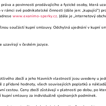
práva a povinnosti prodávajícího a fyzické osoby, která uz
o v rámci své podnikatelské činnosti (dále jen: „kupující“)
adrese
www.exanimo-sperky.cz
. (dále je „internetový obch
lnou součástí kupní smlouvy. Odchylná ujednání v kupní s
 uzavírají v českém jazyce.
otlivého zboží a jeho hlavních vlastností jsou uvedeny u je
z přidané hodnoty, všech souvisejících poplatků a nákladů z
í cestou. Ceny zboží zůstávají v platnosti po dobu, po kt
í kupní smlouvy za individuálně sjednaných podmínek.