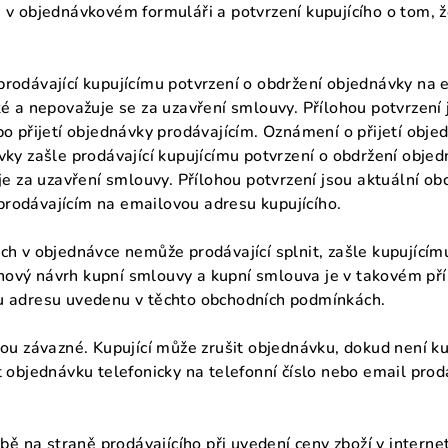
 v objednávkovém formuláři a potvrzení kupujícího o tom, 
rodávající kupujícímu potvrzení o obdržení objednávky na e
ké a nepovažuje se za uzavření smlouvy. Přílohou potvrzení
po přijetí objednávky prodávajícím. Oznámení o přijetí obj
vky zašle prodávající kupujícímu potvrzení o obdržení obje
je za uzavření smlouvy. Přílohou potvrzení jsou aktuální o
rodávajícím na emailovou adresu kupujícího.
ých v objednávce nemůže prodávající splnit, zašle kupujíc
ový návrh kupní smlouvy a kupní smlouva je v takovém příp
ou adresu uvedenu v těchto obchodních podmínkách.
sou závazné. Kupující může zrušit objednávku, dokud není k
t objednávku telefonicky na telefonní číslo nebo email pro
hybě na straně prodávajícího při uvedení ceny zboží v inte