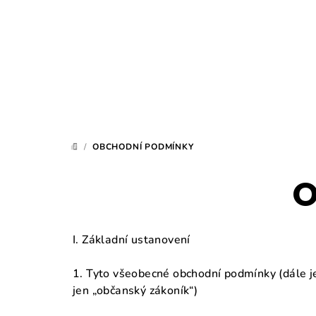
Přejít
na
obsah
/
OBCHODNÍ PODMÍNKY
DOMŮ
O
I. Základní ustanovení
1. Tyto všeobecné obchodní podmínky (dále j
jen „občanský zákoník“)