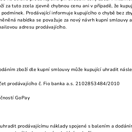
ží za tuto zcela zjevně chybnou cenu ani v případě, že kup
podmínek. Prodávající informuje kupujícího o chybě bez zb
něná nabídka se považuje za nový návrh kupní smlouvy a
mailovou adresu prodávajícího.
odáním zboží dle kupní smlouvy může kupující uhradit násle
et prodávajícího č. Fio banka a.s. 2102853484/2010
ečností GoPay
n uhradit prodávajícímu náklady spojené s balením a dodání