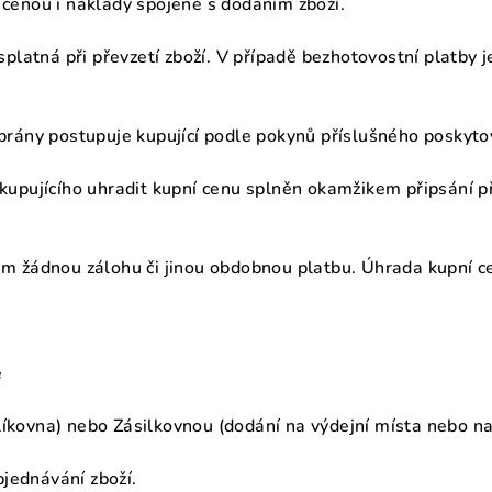
 cenou i náklady spojené s dodáním zboží.
 splatná při převzetí zboží. V případě bezhotovostní platby 
 brány postupuje kupující podle pokynů příslušného poskyt
 kupujícího uhradit kupní cenu splněn okamžikem připsání p
em žádnou zálohu či jinou obdobnou platbu. Úhrada kupní c
e
íkovna) nebo Zásilkovnou (dodání na výdejní místa nebo na
jednávání zboží.