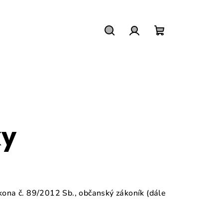
Hledat
Přihlášení
Nákupní
košík
ky
kona č. 89/2012 Sb., občanský zákoník (dále