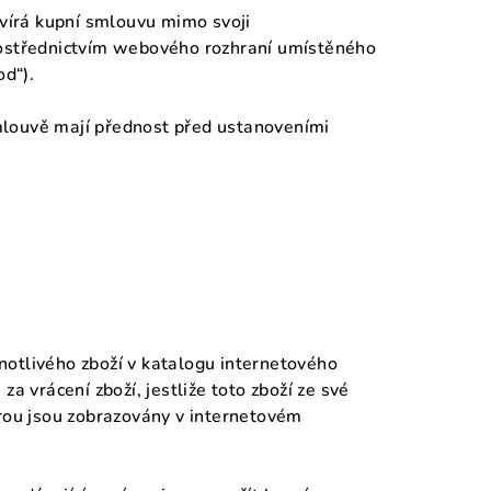
avírá kupní smlouvu mimo svoji
 prostřednictvím webového rozhraní umístěného
od“).
mlouvě mají přednost před ustanoveními
dnotlivého zboží v katalogu internetového
a vrácení zboží, jestliže toto zboží ze své
erou jsou zobrazovány v internetovém