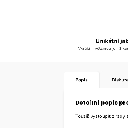
Unikátní ja
Vyrábím většinou jen 1 k
Popis
Diskuz
Detailní popis p
Toužíš vystoupit z řady 