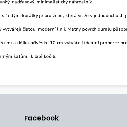
ounký, nadčasový, minimalistický náhrdelník
 šedými korálky je pro ženu, která ví, že v jednoduchosti je
 vytvářejí čistou, moderní linii. Matný povrch duralu působ
5 cm) a délka přívěsku 10 cm vytvářejí ideální proporce pro
erným šatům i k bílé košili.
Facebook