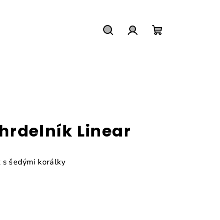
Hledat
Přihlášení
Nákupní
košík
hrdelník Linear
 s šedými korálky