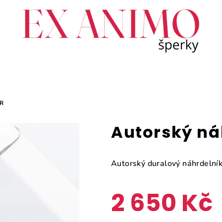
R
Autorský ná
Autorský duralový náhrdelník
2 650 Kč