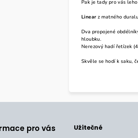
Pak je tady pro vás leh
Linear
z matného duralu s
Dva propojené obdélníky
hloubku.
Nerezový hadí řetízek (4
Skvěle se hodí k saku, č
ormace pro vás
Užitečné