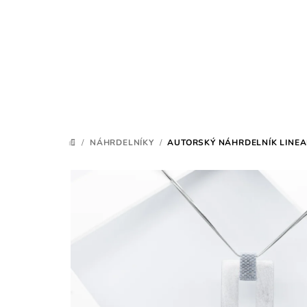
Přejít
na
obsah
/
NÁHRDELNÍKY
/
AUTORSKÝ NÁHRDELNÍK LINEA
DOMŮ