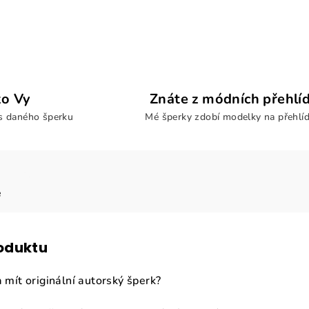
ko Vy
Znáte z módních přehlí
us daného šperku
Mé šperky zdobí modelky na přehlí
e
roduktu
a mít originální autorský šperk?