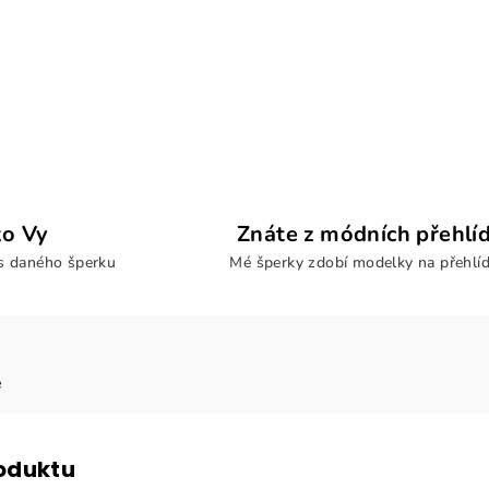
ko Vy
Znáte z módních přehlí
us daného šperku
Mé šperky zdobí modelky na přehlí
e
roduktu