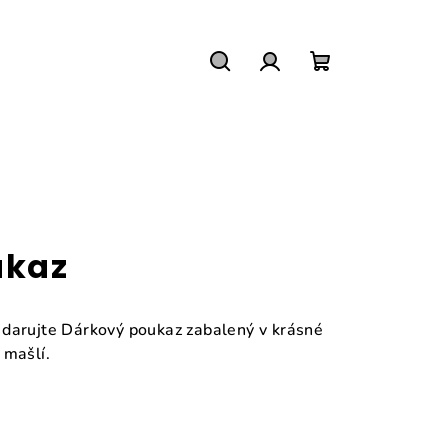
Hledat
Přihlášení
Nákupní
košík
ukaz
 darujte Dárkový poukaz zabalený v krásné
 mašlí.