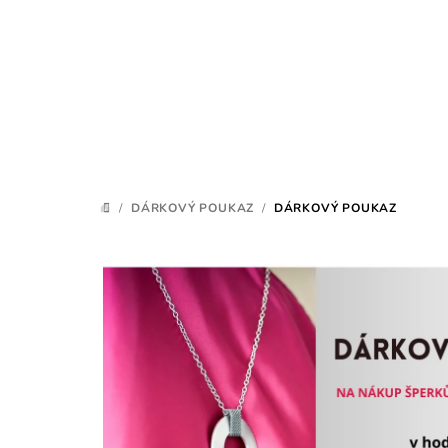
Přejít
na
obsah
/
DÁRKOVÝ POUKAZ
/
DÁRKOVÝ POUKAZ
DOMŮ