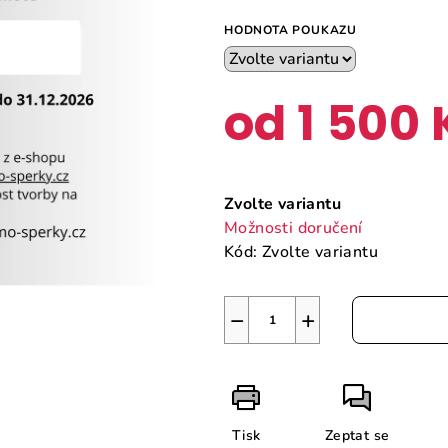
HODNOTA POUKAZU
od
1 500 
Měrná
cena:
Zvolte variantu
Možnosti doručení
Kód:
Zvolte variantu
−
+
Tisk
Zeptat se