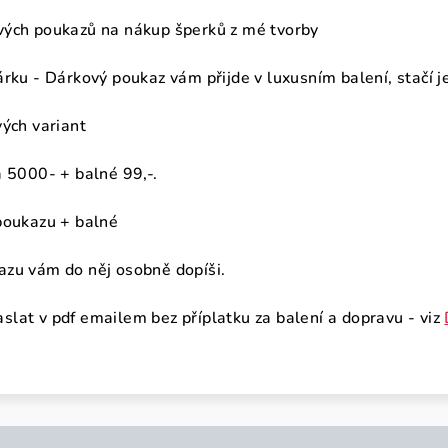
vých poukazů na nákup šperků z mé tvorby
rku - Dárkový poukaz vám přijde v luxusním balení, stačí j
vých variant
a 5000- + balné 99,-.
poukazu + balné
azu vám do něj osobně dopíši.
lat v pdf emailem bez příplatku za balení a dopravu - viz